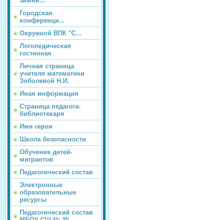
зимни...
Городская
конференци...
Окружной ВПК "С...
Логопедическая
гостинная
Личная страница
учителя математики
Зоболевой Н.И.
Иная информация
Страница педагога-
библиотекаря
Имя героя
Школа безопасности
Обучение детей-
мигрантов
Педагогический состав
Электронные
образовательные
ресурсы
Педагогический состав
МБОУ СШ № 35