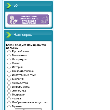
БУ
Наш опрос
Какой предмет Вам нравится
больше?
Русский язык
Математика
Литература
Химия
История
Обществознание
Иностранный язык
Биология
Физкультура
Информатика
Экономика
География
Физика
Изобразительное искусство
Музыка