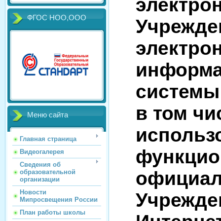
электро
ФГОС НОО,ООО
Учрежде
электро
информа
системы
в том чи
Меню сайта
использ
Главная страница
функцио
Видеогалерея
Сведения об
официал
образовательной
организации
Новости
Учрежде
Мипросвещения России
План работы школы