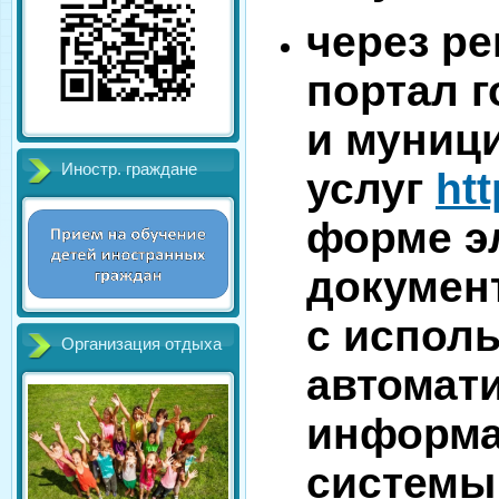
через р
портал 
и муниц
Иностр. граждане
услуг
ht
форме э
докумен
с испол
Организация отдыха
автомат
информа
системы