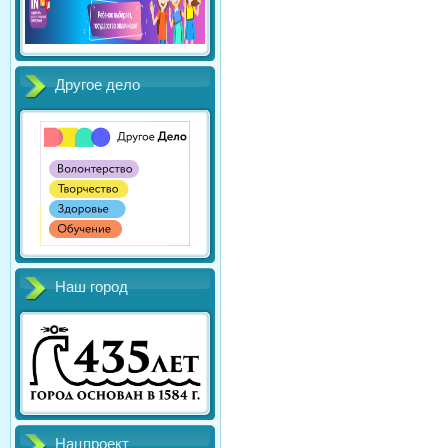
Другое дело
Наш город
Нацпроект