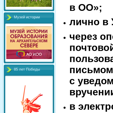
в ОО»;
Музей истории
лично в
через о
почтово
пользов
письмо
85 лет Победы
с уведо
вручени
в элект