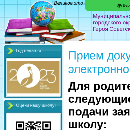
"Великое это дело - школа!" Фед
Вер
Муниципальн
городского ок
Героя Советс
Год педагога
Прием док
электронно
Для родит
следующи
Оцени нашу школу!
подачи за
школу: