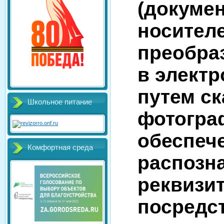
(докуме
носителе
преобра
в элект
путем с
Школьное питание
фотогра
обеспеч
Комфортная среда
распозн
реквизит
посредс