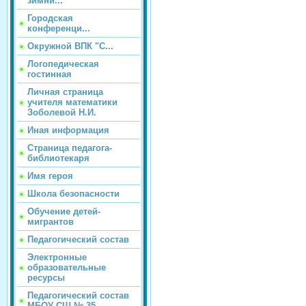
зимни...
Городская
конференци...
Окружной ВПК "С...
Логопедическая
гостинная
Личная страница
учителя математики
Зоболевой Н.И.
Иная информация
Страница педагога-
библиотекаря
Имя героя
Школа безопасности
Обучение детей-
мигрантов
Педагогический состав
Электронные
образовательные
ресурсы
Педагогический состав
МБОУ СШ № 35