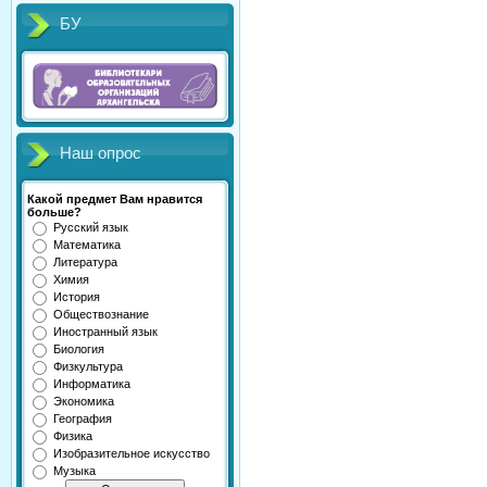
БУ
Наш опрос
Какой предмет Вам нравится
больше?
Русский язык
Математика
Литература
Химия
История
Обществознание
Иностранный язык
Биология
Физкультура
Информатика
Экономика
География
Физика
Изобразительное искусство
Музыка