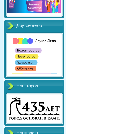
Другое дело
Наш город
Нацпроект