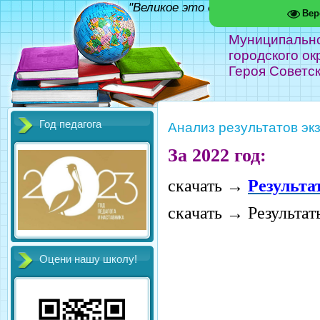
"Великое это дело - школа!" Фед
Вер
Муниципальн
городского ок
Героя Советс
Год педагога
Анализ результатов эк
За 2022 год:
скачать
→
Результа
скачать → Результа
Оцени нашу школу!